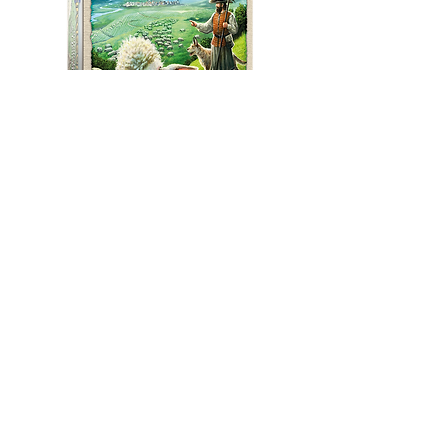
Carcassonne: Schapen & Heuvels -
Uitbreiding
Niet op voorraad