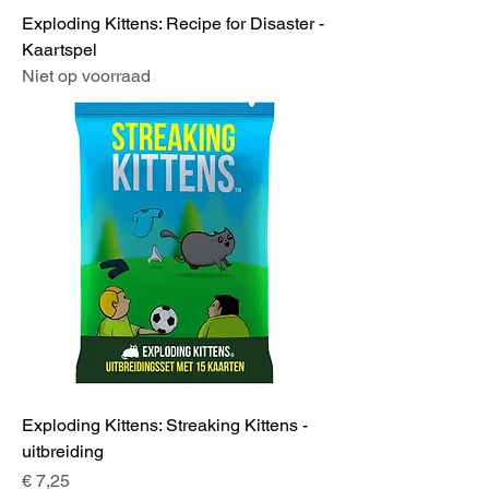
Exploding Kittens: Recipe for Disaster -
Kaartspel
Niet op voorraad
Exploding Kittens: Streaking Kittens -
uitbreiding
Prijs
€ 7,25