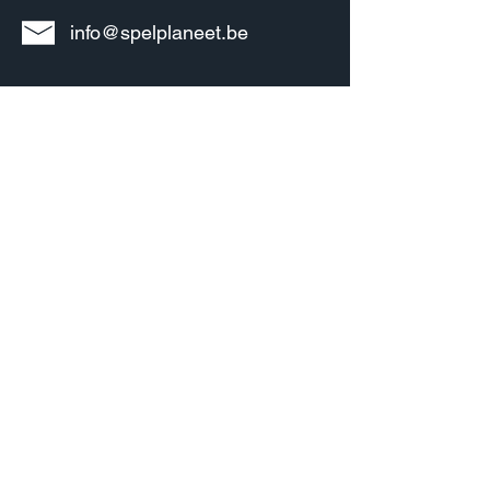
info@spelplaneet.be
Informatie
Over ons
Bedrijfsgegevens
Algemene voorwaarden
Privacy policy
Verzenden & Retourneren
Klachten & service
Contact
Account