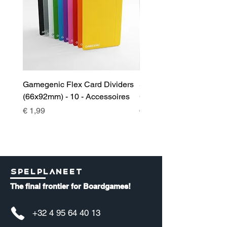
Gamegenic Flex Card Dividers
Sidekick 100+ XL Deckb
(66x92mm) - 10 - Accessoires
Green - Accessoires
Prijs
Prijs
€ 1,99
€ 17,00
Spelplaneet
The final frontier for Boardgames!
+32 4 95 64 40 13