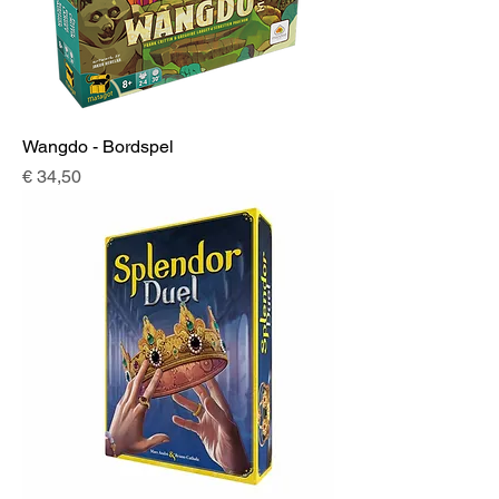
Wangdo - Bordspel
Prijs
€ 34,50