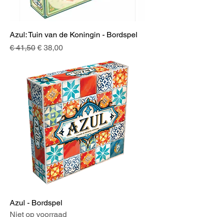
Azul: Tuin van de Koningin - Bordspel
Normale prijs
Verkoopprijs
€ 41,50
€ 38,00
Azul - Bordspel
Niet op voorraad