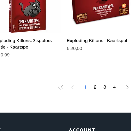
ploding Kittens: 2 spelers
Snel overzicht
Exploding Kittens - Kaartspel
Snel overzicht
itie - Kaartspel
Prijs
€ 20,00
js
10,99
1
2
3
4
e
Account