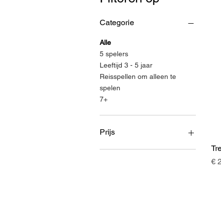
Categorie
Alle
5 spelers
Leeftijd 3 - 5 jaar
Reisspellen om alleen te
spelen
7+
Prijs
Tr
Pri
€ 
€ 7
€ 32