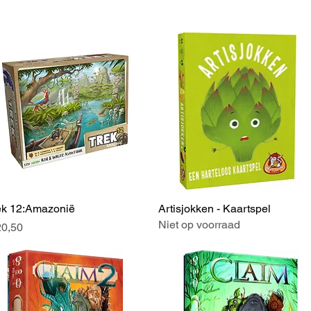
ek 12:Amazonië
Snel overzicht
Artisjokken - Kaartspel
Snel overzicht
Niet op voorraad
js
20,50