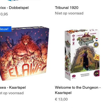
ixx - Dobbelspel
Snel overzicht
Tribunal 1920
Snel overzicht
Niet op voorraad
js
10,95
ieuw!
awa - Kaartspel
Snel overzicht
Welcome to the Dungeon -
Snel overzicht
Kaartspel
et op voorraad
Prijs
€ 13,00