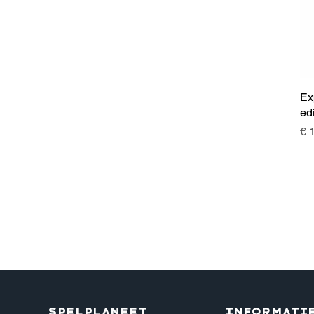
Ex
ed
Pri
€ 
Spelplaneet
Informati