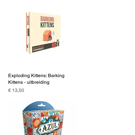
Exploding Kittens: Barking
Snel overzicht
Kittens - uitbreiding
Prijs
€ 13,50