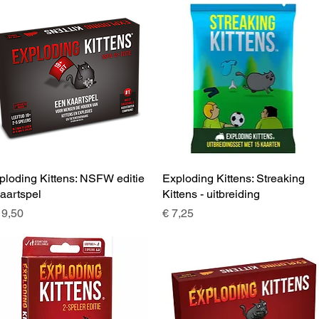
ploding Kittens: NSFW editie
Snel overzicht
Exploding Kittens: Streaking
Snel overzicht
Kaartspel
Kittens - uitbreiding
js
Prijs
19,50
€ 7,25