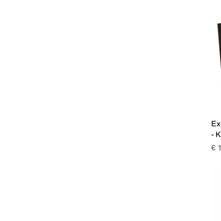
Ex
- 
Pri
€ 