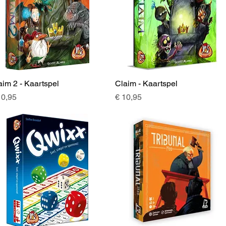
aim 2 - Kaartspel
Snel overzicht
Claim - Kaartspel
Snel overzicht
js
Prijs
10,95
€ 10,95