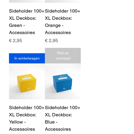
Sideholder 100+
Sideholder 100+
XL Deckbox:
XL Deckbox:
Green -
Orange -
Accessoires
Accessoires
Prijs
Prijs
€ 2,95
€ 2,95
Niet op
In winkelwagen
voorraad
Sideholder 100+
Sideholder 100+
XL Deckbox:
XL Deckbox:
Yellow -
Blue -
Accessoires
Accessoires