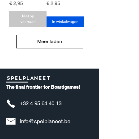
Prijs
Prijs
€ 2,95
€ 2,95
Niet op
voorraad
In winkelwagen
Meer laden
Spelplaneet
The final frontier for Boardgames!
+32 4 95 64 40 13
info@spelplaneet.be