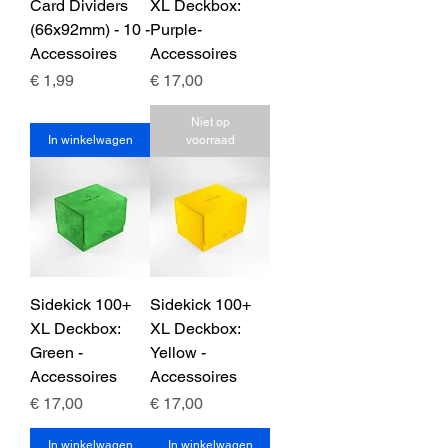
Card Dividers
XL Deckbox:
(66x92mm) - 10 -
Purple-
Accessoires
Accessoires
Prijs
Prijs
€ 1,99
€ 17,00
Niet op
In winkelwagen
voorraad
Sidekick 100+
Sidekick 100+
XL Deckbox:
XL Deckbox:
Green -
Yellow -
Accessoires
Accessoires
Prijs
Prijs
€ 17,00
€ 17,00
In winkelwagen
In winkelwagen