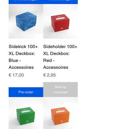
Sidekick 100+
Sideholder 100+
XL Deckbox:
XL Deckbox:
Blue -
Red -
Accessoires
Accessoires
Prijs
Prijs
€ 17,00
€ 2,95
Niet op
Pre-order
voorraad