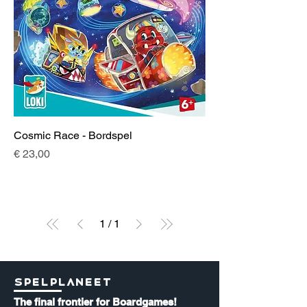
Cosmic Race - Bordspel
Prijs
€ 23,00
1
/
1
Spelplaneet
The final frontier for Boardgames!