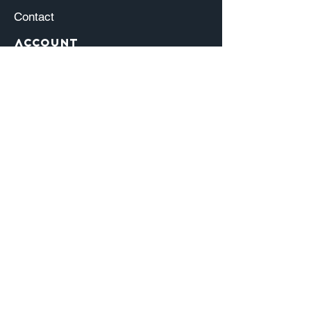
Contact
Account
Mijn account
Mijn b
estellingen
Mijn verl
anglijst
Alle producte
n
© Copyright 2023 Spelplaneet