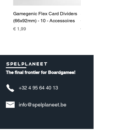
Gamegenic Flex Card Dividers
Sidekick 100+ XL Deckb
(66x92mm) - 10 - Accessoires
Green - Accessoires
Prijs
Prijs
€ 1,99
€ 17,00
Spelplaneet
The final frontier for Boardgames!
+32 4 95 64 40 13
info@spelplaneet.be