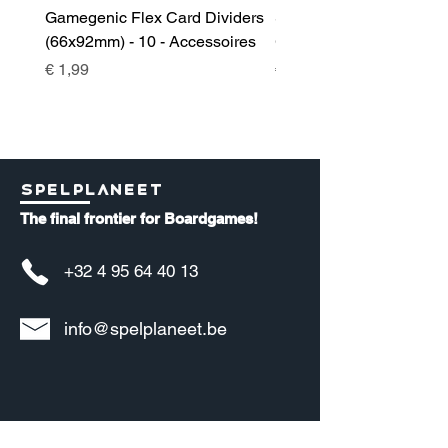
Gamegenic Flex Card Dividers
Sidekick 100+ XL Deckb
(66x92mm) - 10 - Accessoires
Green - Accessoires
Prijs
Prijs
€ 1,99
€ 17,00
Spelplaneet
The final frontier for Boardgames!
+32 4 95 64 40 13
info@spelplaneet.be