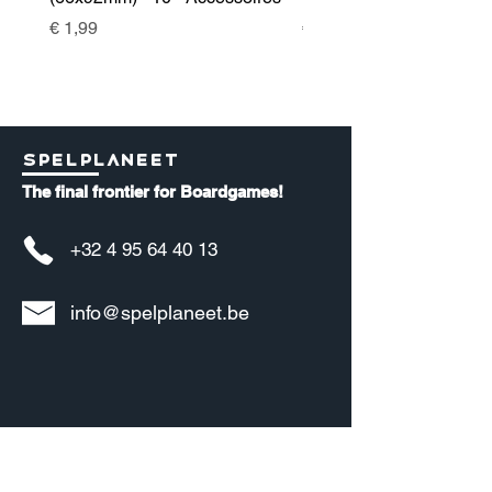
Prijs
Prijs
€ 1,99
€ 17,00
Spelplaneet
The final frontier for Boardgames!
+32 4 95 64 40 13
info@spelplaneet.be
Informatie