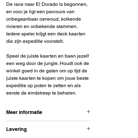
De race naar El Dorado is begonnen,
en voor je ligt een parcours van
onbegaanbaar oerwoud, kolkende
rivieren en onbekende stammen.
Iedere speler krijgt een deck kaarten
die zijn expeditie voorstelt.
Speel de juiste kaarten en baan jezelf
een weg door de jungle. Houdt ook de
winkel goed in de gaten om op tijd de
juiste kaarten te kopen om jouw beste
expeditie op poten te zetten en als
eerste de eindstreep te behalen.
Meer informatie
Aantal spelers:
2 – 4 spelers
Levering
Spelduur:
40 minuten
Leeftijd:
Vanaf 10 jaar