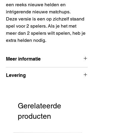
een reeks nieuwe helden en
intrigerende nieuwe matchups.
Deze versie is een op zichzelf staand
spel voor 2 spelers. Als je het met
meer dan 2 spelers wilt spelen, heb je
extra helden nodig.
Meer informatie
Aantal spelers:
2 – (6) spelers
Levering
Spelduur:
20 - 40 minuten
Leeftijd:
Vanaf 8 jaar
Voor 15:00 besteld, volgende dag
Uitgever:
Roxley Games
verzonden
Taal:
Engels
Gerelateerde
producten