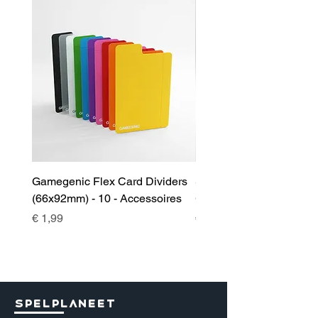
Gamegenic Flex Card Dividers
Sidekick 100+ XL Deckb
(66x92mm) - 10 - Accessoires
Green - Accessoires
Prijs
Prijs
€ 1,99
€ 17,00
Spelplaneet