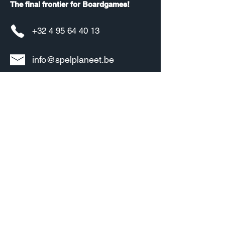
The final frontier for Boardgames!
+32 4 95 64 40 13
info@spelplaneet.be
Informatie
Over ons
Bedrijfsgegevens
Algemene voorwaarden
Privacy policy
Verzenden & Retourneren