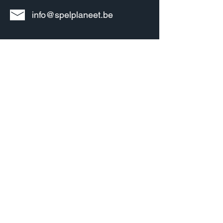
info@spelplaneet.be
Informatie
Over ons
Bedrijfsgegevens
Algemene voorwaarden
Privacy policy
Verzenden & Retourneren
Klachten & service
Contact
Account