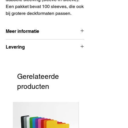
Een pakket bevat 100 sleeves, die ook
bij grotere deckformaten passen.
Meer informatie
Aantal:
100
Levering
Formaat sleeves:
64 x 89 mm
Formaat kaarten:
63 x 88 mm
Voor 15:00 besteld, volgende dag
Uitgever:
Dragon Shield
verzonden
Gerelateerde
producten