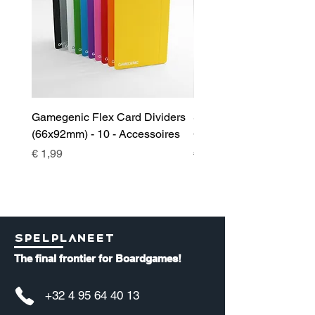
Gamegenic Flex Card Dividers
Sidekick 100+ XL Deckb
(66x92mm) - 10 - Accessoires
Green - Accessoires
Prijs
Prijs
€ 1,99
€ 17,00
Spelplaneet
The final frontier for Boardgames!
+32 4 95 64 40 13