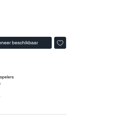
neer beschikbaar
 spelers
n
s