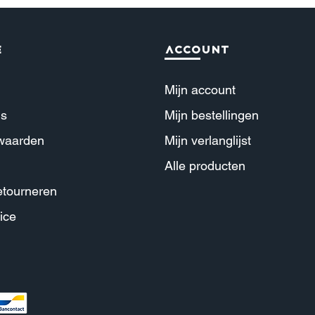
e
Account
Mijn account
ns
Mijn b
estellingen
waarden
Mijn verl
anglijst
Alle producte
n
tourneren
ice