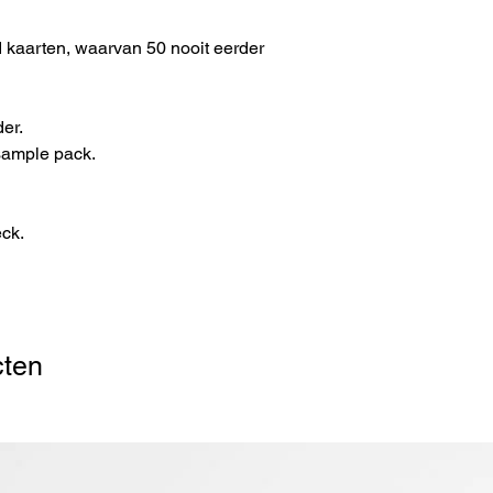
 kaarten, waarvan 50 nooit eerder
er.
 sample pack.
eck.
cten