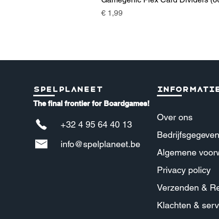
Prijs
€ 1,99
Spelplaneet
Informati
The final frontier for Boardgames!
Over ons
+32 4 95 64 40 13
Bedrijfsgegeve
info@spelplaneet.be
Algemene voor
Privacy policy
Verzenden & Re
Klachten & serv