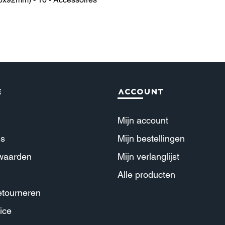
e
Account
Mijn account
ns
Mijn b
estellingen
waarden
Mijn verl
anglijst
Alle producte
n
tourneren
ice