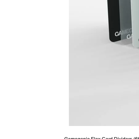
Gamegenic Flex Card Dividers (6