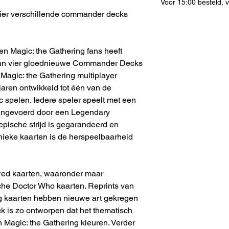
Voor 15:00 besteld,
 vier verschillende commander decks
en Magic: the Gathering fans heeft
 van vier gloednieuwe Commander Decks
agic: the Gathering multiplayer
 jaren ontwikkeld tot één van de
 spelen. Iedere speler speelt met een
aangevoerd door een Legendary
pische strijd is gegarandeerd en
nieke kaarten is de herspeelbaarheid
red kaarten, waaronder maar
che Doctor Who kaarten. Reprints van
g kaarten hebben nieuwe art gekregen
k is zo ontworpen dat het thematisch
n Magic: the Gathering kleuren. Verder