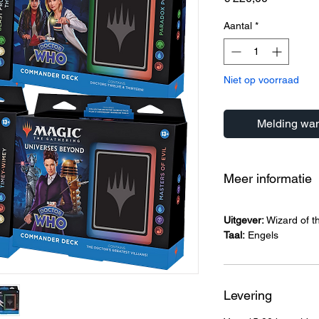
Aantal
*
Niet op voorraad
Melding wan
Meer informatie
Uitgever:
Wizard of t
Taal:
Engels
Levering