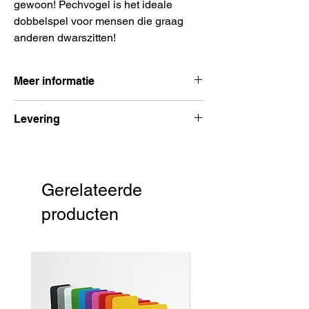
gewoon! Pechvogel is het ideale
dobbelspel voor mensen die graag
anderen dwarszitten!
Meer informatie
Aantal spelers:
2 – 5 spelers
Levering
Spelduur:
20 minuten
Leeftijd:
aanbevolen vanaf 8 jaar
Voor 15:00 besteld, volgende dag
Uitgever:
999 Games
verzonden
Taal:
Nederlands
Gerelateerde
producten