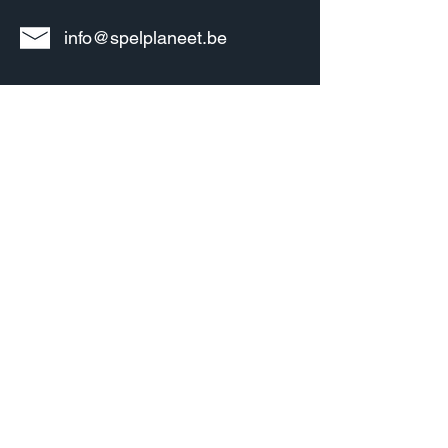
info@spelplaneet.be
Informatie
Over ons
Bedrijfsgegevens
Algemene voorwaarden
Privacy policy
Verzenden & Retourneren
Klachten & service
Contact
Account