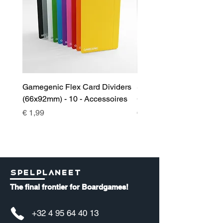
Gamegenic Flex Card Dividers
Sidekick 100+ XL Deckb
(66x92mm) - 10 - Accessoires
Green - Accessoires
Prijs
Prijs
€ 1,99
€ 17,00
Spelplaneet
The final frontier for Boardgames!
+32 4 95 64 40 13