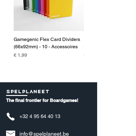
Gamegenic Flex Card Dividers
Sidekick 100+ XL Deckb
(66x92mm) - 10 - Accessoires
Green - Accessoires
Prijs
Prijs
€ 1,99
€ 17,00
Spelplaneet
The final frontier for Boardgames!
+32 4 95 64 40 13
info@spelplaneet.be