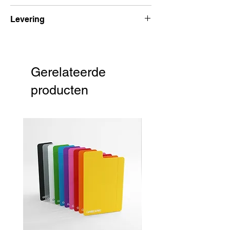
Uitgever:
GameGenic
Levering
Voor 15:00 besteld, volgende dag
verzonden
Gerelateerde
producten