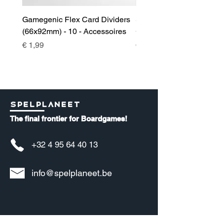
Gamegenic Flex Card Dividers
Sidekick 100+ XL Deckb
(66x92mm) - 10 - Accessoires
Green - Accessoires
Prijs
Prijs
€ 1,99
€ 17,00
Spelplaneet
The final frontier for Boardgames!
+32 4 95 64 40 13
info@spelplaneet.be