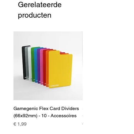
Gerelateerde
producten
Gamegenic Flex Card Dividers
Sidekick 100+ XL Deckb
(66x92mm) - 10 - Accessoires
Green - Accessoires
Prijs
Prijs
€ 1,99
€ 17,00