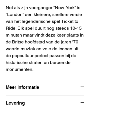
Net als zijn voorganger “New-York” is
“London” een kleinere, snellere versie
van het legendarische spel Ticket to
Ride. Elk spel duurt nog steeds 10-15
minuten maar vindt deze keer plaats in
de Britse hoofdstad van de jaren ‘70
waarin muziek en vele de iconen uit
de popcultuur perfect passen bij de
historische straten en beroemde
monumenten.
Meer informatie
Aantal spelers:
2 – 4 spelers
Levering
Spelduur:
15 minuten
Leeftijd:
Vanaf 8 jaar
Voor 15:00 besteld, volgende dag
Uitgever:
Days of Wonder
verzonden
Taal:
Nederlands