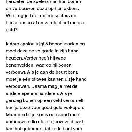
handelen de spelers met hun bonen
en verbouwen deze op hun akkers.
Wie troggelt de andere spelers de
beste bonen af en verdient het meeste
geld?
Iedere speler krijgt 5 bonenkaarten en
moet deze op volgorde in zijn hand
houden. Verder heeft hij twee
bonenvelden, waarop hij bonen
verbouwt. Als je aan de beurt bent,
moet je één of twee kaarten uit je hand
verbouwen. Daarna mag je met de
andere spelers handelen. Als je
genoeg bonen op een veld verzamelt,
kun je deze voor goed geld verkopen.
Maar omdat je soms een soort moet
verbouwen die niet op jouw veld past,
kan het gebeuren dat je de boel voor