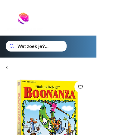
Cadeaubon