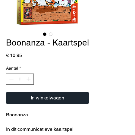
Boonanza - Kaartspel
Prijs
€ 10,95
Aantal
*
In winkelwagen
Boonanza
In dit communicatieve kaartspel