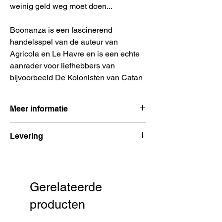
weinig geld weg moet doen...
Boonanza is een fascinerend
handelsspel van de auteur van
Agricola en Le Havre en is een echte
aanrader voor liefhebbers van
bijvoorbeeld De Kolonisten van Catan
Meer informatie
Aantal spelers:
3 – 5 spelers
Levering
Spelduur:
45 minuten
Leeftijd:
aanbevolen vanaf 10 jaar
Voor 15:00 besteld, volgende dag
Uitgever:
999 Games
verzonden
Taal:
Nederlands
Gerelateerde
producten