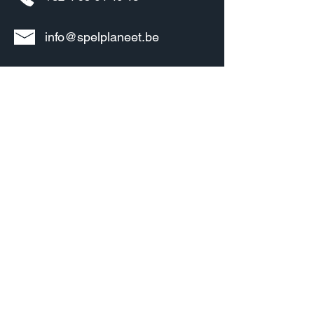
info@spelplaneet.be
Informatie
Over ons
Bedrijfsgegevens
Algemene voorwaarden
Privacy policy
Verzenden & Retourneren
Klachten & service
Contact