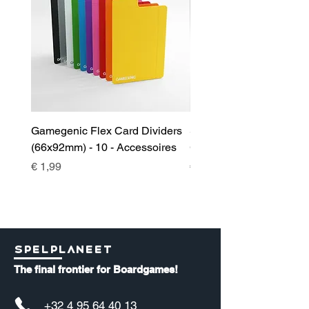
Gamegenic Flex Card Dividers
Sidekick 100+ XL Deckb
(66x92mm) - 10 - Accessoires
Green - Accessoires
Prijs
Prijs
€ 1,99
€ 17,00
Spelplaneet
The final frontier for Boardgames!
+32 4 95 64 40 13