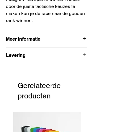
door de juiste tactische keuzes te
maken kun je de race naar de gouden
rank winnen.
Meer informatie
Aantal spelers:
3 – 5 spelers
Levering
Spelduur:
45 minuten
Leeftijd:
aanbevolen vanaf 12 jaar
Voor 15:00 besteld, volgende dag
Uitgever:
999 Games
verzonden
Taal:
Nederlands
Gerelateerde
producten