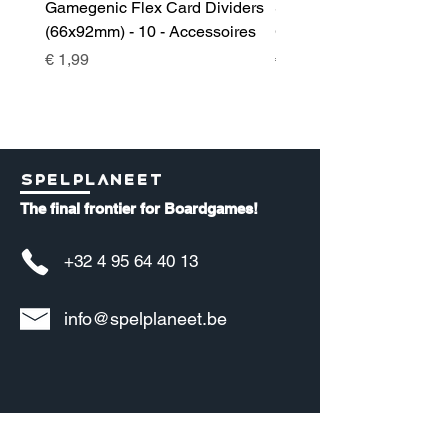
Gamegenic Flex Card Dividers
Sidekick 100+ XL Deckb
(66x92mm) - 10 - Accessoires
Green - Accessoires
Prijs
Prijs
€ 1,99
€ 17,00
Spelplaneet
The final frontier for Boardgames!
+32 4 95 64 40 13
info@spelplaneet.be
Informatie