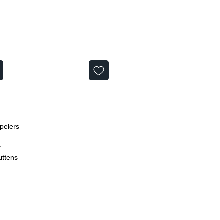
spelers
n
r
ittens