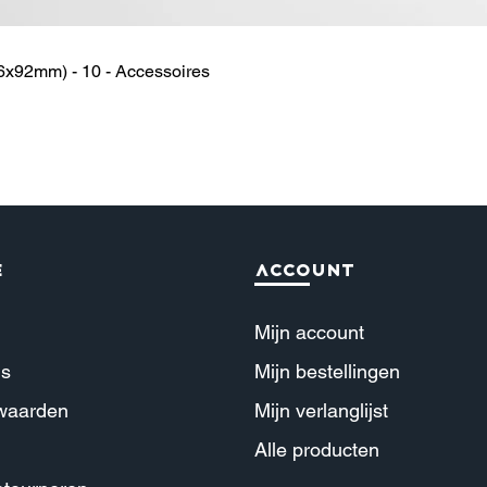
6x92mm) - 10 - Accessoires
Snel overzicht
e
Account
Mijn account
ns
Mijn b
estellingen
waarden
Mijn verl
anglijst
Alle producte
n