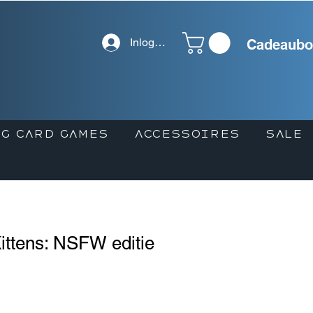
Inloggen
Cadeaubo
G CARD GAMES
ACCESSOIRES
SALE
ittens: NSFW editie