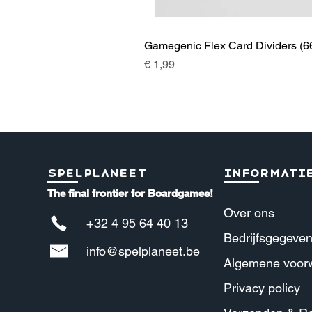
Gamegenic Flex Card Dividers (6
Prijs
€ 1,99
Spelplaneet
Informati
The final frontier for Boardgames!
Over ons
+32 4 95 64 40 13
Bedrijfsgegeve
info@spelplaneet.be
Algemene voor
Privacy policy