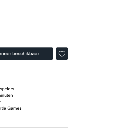
neer beschikbaar
spelers
inuten
r
rtle Games