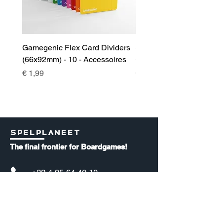
Gamegenic Flex Card Dividers
Sidekick 100+ XL Deckb
(66x92mm) - 10 - Accessoires
Green - Accessoires
Prijs
Prijs
€ 1,99
€ 17,00
Spelplaneet
The final frontier for Boardgames!
+32 4 95 64 40 13
info@spelplaneet.be