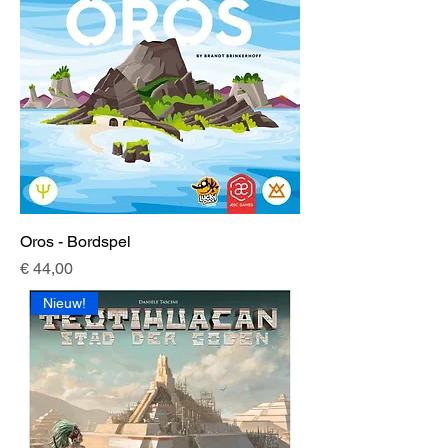
Oros - Bordspel
Prijs
€ 44,00
Nieuw!