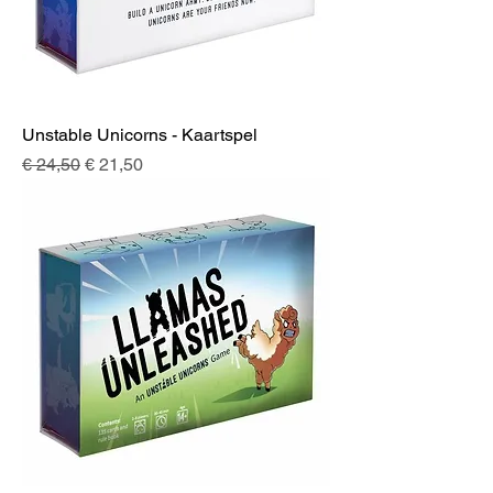
Unstable Unicorns - Kaartspel
Normale prijs
Verkoopprijs
€ 24,50
€ 21,50