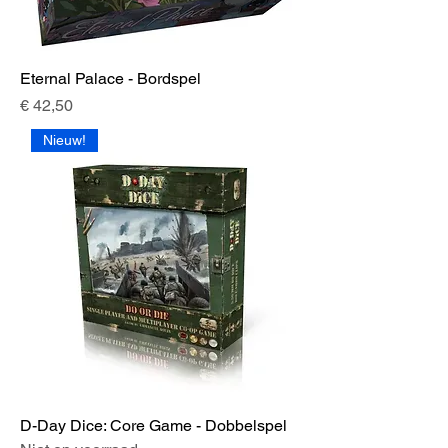
Eternal Palace - Bordspel
Prijs
€ 42,50
Nieuw!
D-Day Dice: Core Game - Dobbelspel