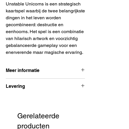
Unstable Unicorns is een strategisch
kaartspel waarbij de twee belangrijkste
dingen in het leven worden
gecombineerd: destructie en
eenhoorns. Het spel is een combinatie
van hilarisch artwork en voorzichtig
gebalanceerde gameplay voor een
enerverende maar magische ervaring.
Meer informatie
Aantal spelers: 2
– 8 spelers
Levering
Spelduur:
30 – 60 minuten
Leeftijd:
vanaf 14 jaar
Voor 15:00 besteld, volgende dag
Uitgever:
Breaking Games
verzonden
Taal:
Nederlands
Gerelateerde
producten