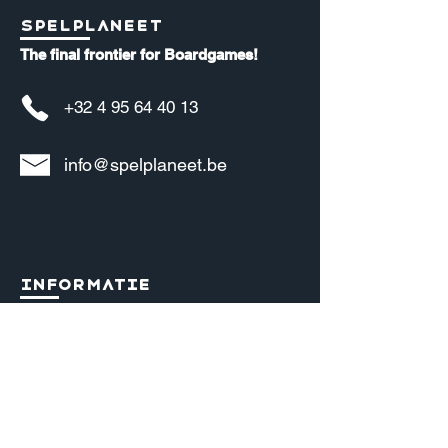
Spelplaneet
The final frontier for Boardgames!
+32 4 95 64 40 13
info@spelplaneet.be
Informatie
Over ons
Bedrijfsgegevens
Algemene voorwaarden
Privacy policy