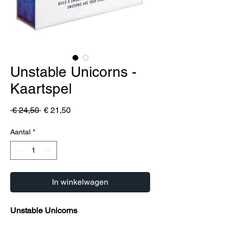
Unstable Unicorns -
Kaartspel
Normale prijs
Verkoopprijs
 € 24,50 
€ 21,50
Aantal
*
In winkelwagen
Unstable Unicorns