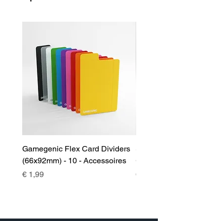
Gamegenic Flex Card Dividers
Sidekick 100+ XL Deckb
(66x92mm) - 10 - Accessoires
Green - Accessoires
Prijs
Prijs
€ 1,99
€ 17,00